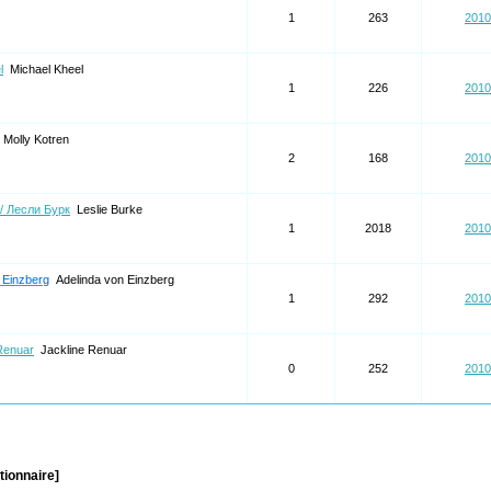
1
263
2010
l
Michael Kheel
1
226
2010
Molly Kotren
2
168
2010
 / Лесли Бурк
Leslie Burke
1
2018
2010
 Einzberg
Adelinda von Einzberg
1
292
2010
Renuar
Jackline Renuar
0
252
2010
tionnaire]