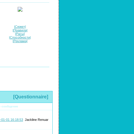
|Сюжет|
|Правила|
|Расы|
|Способности|
|Реклама|
[Questionnaire]
е сообщение
-01-01 16:18:53
Jackline Renuar