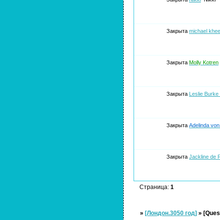
Закрыта
michael khee
Закрыта
Molly Kotren
Закрыта
Leslie Burke
Закрыта
Adelinda von
Закрыта
Jackline de 
Страница:
1
»
[Лондон.3050 год]
»
[Ques