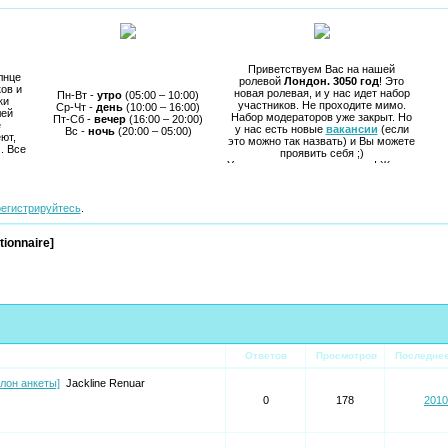
Приветствуем Вас на нашей
лнце
ролевой
Лондон. 3050 год
! Это
ов и
новая ролевая, и у нас идет набор
Пн-Вт -
утро
(05:00 – 10:00)
ки
участников. Не проходите мимо.
Ср-Чт -
день
(10:00 – 16:00)
лей
Набор модераторов уже закрыт. Но
Пт-Сб -
вечер
(16:00 – 20:00)
е
у нас есть новые
вакансии
(если
Вс -
ночь
(20:00 – 05:00)
ют,
это можно так назвать) и Вы можете
. Все
проявить себя ;)
Уже можете начинать играть! Желаю
удачи и приятной игры.
регистрируйтесь
.
tionnaire]
Ответов
Просмотров
Последне
лон анкеты]
Jackline Renuar
0
178
2010