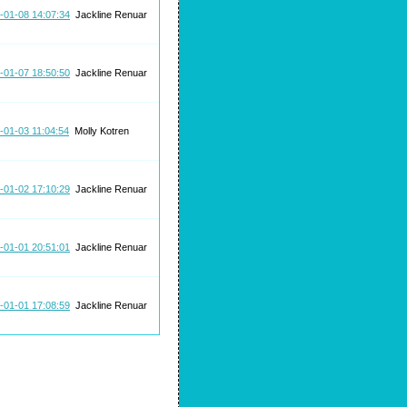
-01-08 14:07:34
Jackline Renuar
-01-07 18:50:50
Jackline Renuar
-01-03 11:04:54
Molly Kotren
-01-02 17:10:29
Jackline Renuar
-01-01 20:51:01
Jackline Renuar
-01-01 17:08:59
Jackline Renuar