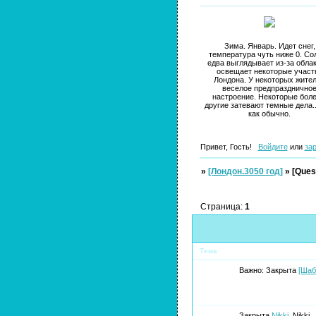
Зима. Январь. Идет снег,
температура чуть ниже 0. Со
едва выглядывает из-за облак
освещает некоторые участ
Лондона. У некоторых жите
веселое предпразднично
настроение. Некоторые боле
другие затевают темные дела..
как обычно.
Привет, Гость!
Войдите
или
за
»
[Лондон.3050 год]
»
[Ques
Страница:
1
Тема
Важно:
Закрыта
[Шаб
Закрыта
Nikki
Nikki