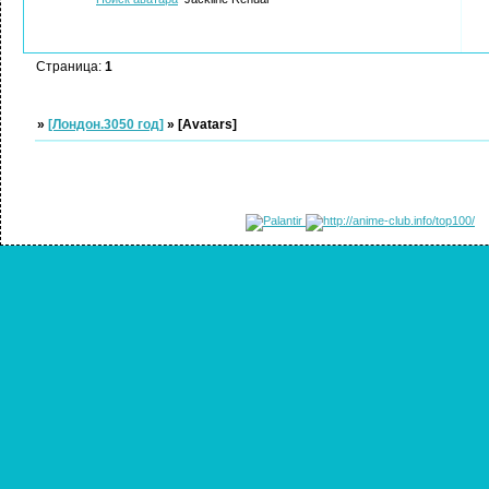
Страница:
1
»
[Лондон.3050 год]
»
[Avatars]