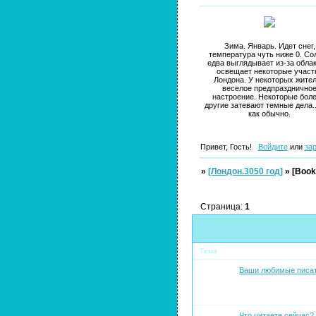
Зима. Январь. Идет снег,
температура чуть ниже 0. Со
едва выглядывает из-за облак
освещает некоторые участ
Лондона. У некоторых жите
веселое предпразднично
настроение. Некоторые боле
другие затевают темные дела..
как обычно.
Привет, Гость!
Войдите
или
за
»
[Лондон.3050 год]
»
[Book
Страница:
1
Тема
Ваши любимые писат
Что читаете сейчас?