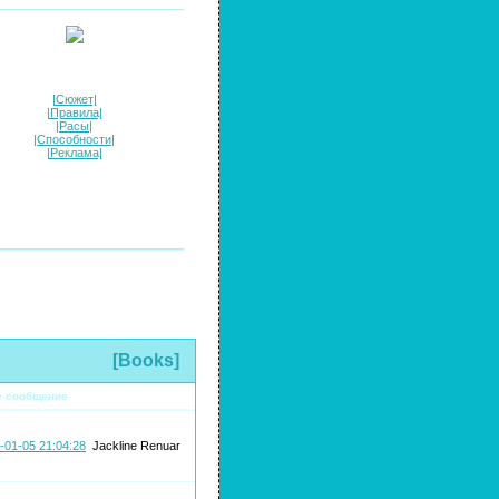
|Сюжет|
|Правила|
|Расы|
|Способности|
|Реклама|
[Books]
е сообщение
-01-05 21:04:28
Jackline Renuar