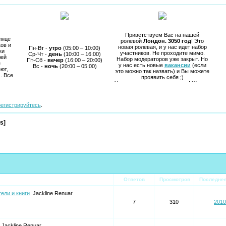
Приветствуем Вас на нашей
лнце
ролевой
Лондон. 3050 год
! Это
ов и
новая ролевая, и у нас идет набор
Пн-Вт -
утро
(05:00 – 10:00)
ки
участников. Не проходите мимо.
Ср-Чт -
день
(10:00 – 16:00)
лей
Набор модераторов уже закрыт. Но
Пт-Сб -
вечер
(16:00 – 20:00)
е
у нас есть новые
вакансии
(если
Вс -
ночь
(20:00 – 05:00)
ют,
это можно так назвать) и Вы можете
. Все
проявить себя ;)
Уже можете начинать играть! Желаю
удачи и приятной игры.
регистрируйтесь
.
s]
Ответов
Просмотров
Последне
ели и книги
Jackline Renuar
7
310
2010
Jackline Renuar